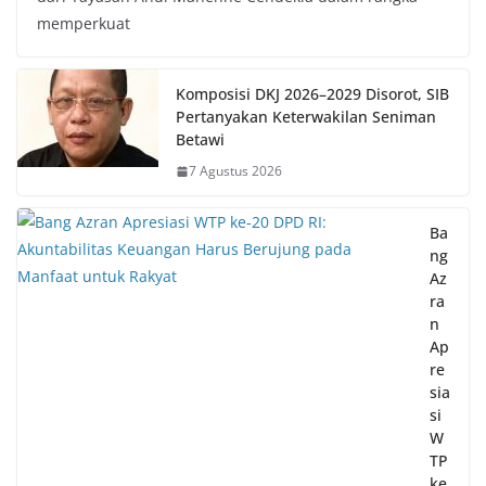
memperkuat
Komposisi DKJ 2026–2029 Disorot, SIB
Pertanyakan Keterwakilan Seniman
Betawi
7 Agustus 2026
Ba
ng
Az
ra
n
Ap
re
sia
si
W
TP
ke