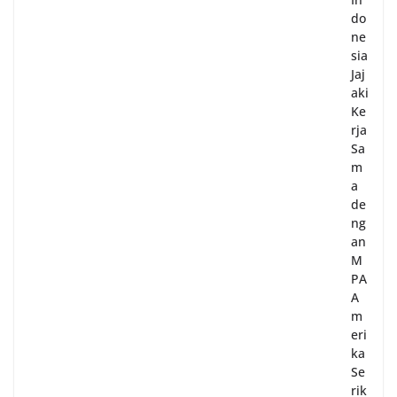
do
ne
sia
Jaj
aki
Ke
rja
Sa
m
a
de
ng
an
M
PA
A
m
eri
ka
Se
rik