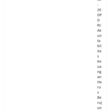
-
20
DP
D
RI:
Ak
un
ta
bil
ita
s
Ke
ua
ng
an
Ha
ru
s
Be
ruj
un