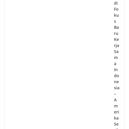
di
Fo
ku
s
Ba
ru
Ke
rja
Sa
m
a
In
do
ne
sia
–
A
m
eri
ka
Se