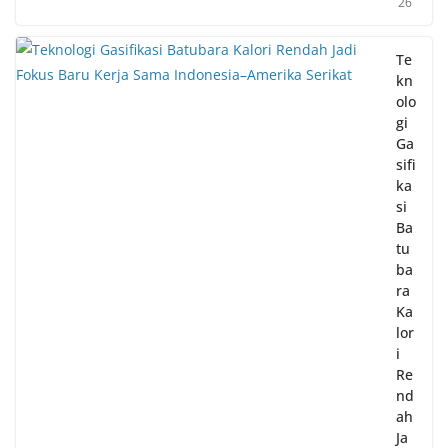
26
Te
kn
olo
gi
Ga
sifi
ka
si
Ba
tu
ba
ra
Ka
lor
i
Re
nd
ah
Ja