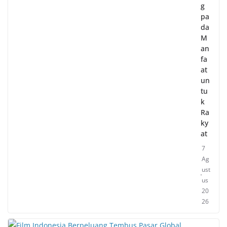
g
pa
da
M
an
fa
at
un
tu
k
Ra
ky
at
7
Ag
ust
us
20
26