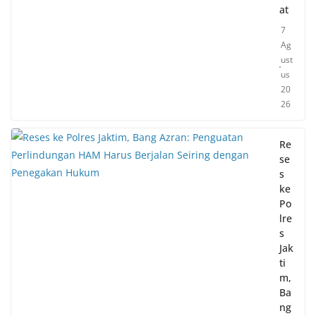
at
7
Ag
ust
us
20
26
Re
se
s
ke
Po
lre
s
Jak
ti
m,
Ba
ng