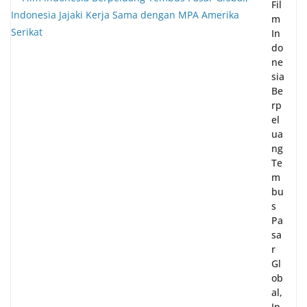
Fil
m
In
do
ne
sia
Be
rp
el
ua
ng
Te
m
bu
s
Pa
sa
r
Gl
ob
al,
In