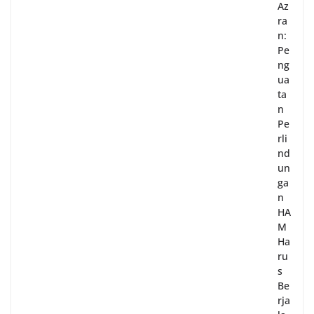
Az
ra
n:
Pe
ng
ua
ta
n
Pe
rli
nd
un
ga
n
HA
M
Ha
ru
s
Be
rja