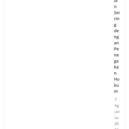
la
n
Sei
rin
g
de
ng
an
Pe
ne
ga
ka
n
Hu
ku
m
7
Ag
ust
us
20