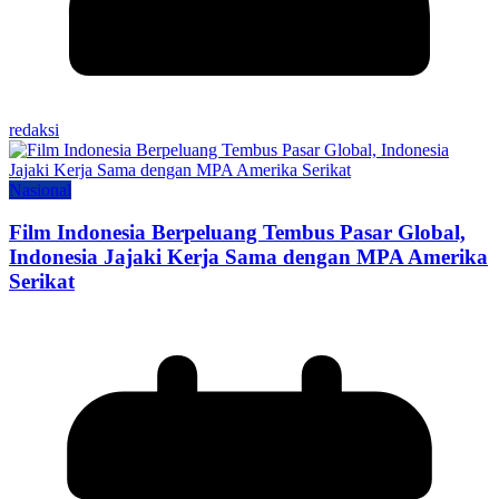
redaksi
Nasional
Film Indonesia Berpeluang Tembus Pasar Global,
Indonesia Jajaki Kerja Sama dengan MPA Amerika
Serikat