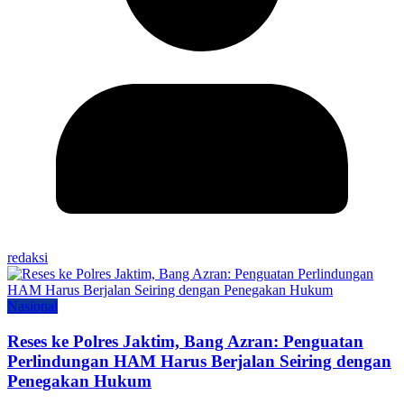
redaksi
Nasional
Reses ke Polres Jaktim, Bang Azran: Penguatan
Perlindungan HAM Harus Berjalan Seiring dengan
Penegakan Hukum