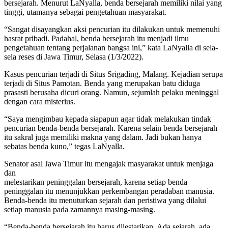
bersejarah. Menurut LaNyalla, benda bersejarah memiliki nilai yang
tinggi, utamanya sebagai pengetahuan masyarakat.
“Sangat disayangkan aksi pencurian itu dilakukan untuk memenuhi
hasrat pribadi. Padahal, benda bersejarah itu menjadi ilmu
pengetahuan tentang perjalanan bangsa ini,” kata LaNyalla di sela-
sela reses di Jawa Timur, Selasa (1/3/2022).
Kasus pencurian terjadi di Situs Srigading, Malang. Kejadian serupa
terjadi di Situs Pamotan. Benda yang merupakan batu diduga
prasasti berusaha dicuri orang. Namun, sejumlah pelaku meninggal
dengan cara misterius.
“Saya mengimbau kepada siapapun agar tidak melakukan tindak
pencurian benda-benda bersejarah. Karena selain benda bersejarah
itu sakral juga memiliki makna yang dalam. Jadi bukan hanya
sebatas benda kuno,” tegas LaNyalla.
Senator asal Jawa Timur itu mengajak masyarakat untuk menjaga
dan
melestarikan peninggalan bersejarah, karena setiap benda
peninggalan itu menunjukkan perkembangan peradaban manusia.
Benda-benda itu menuturkan sejarah dan peristiwa yang dilalui
setiap manusia pada zamannya masing-masing.
“Benda-benda bersejarah itu harus dilestarikan. Ada sejarah, ada