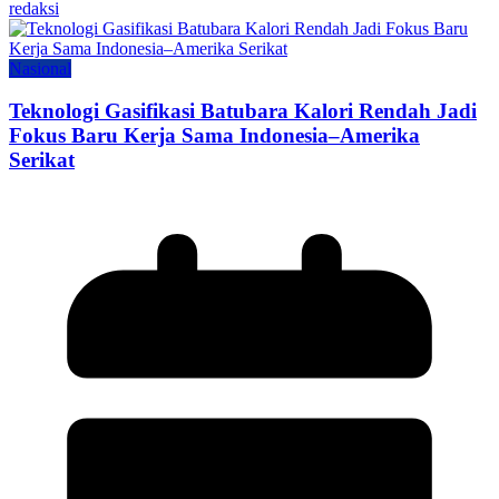
redaksi
Nasional
Teknologi Gasifikasi Batubara Kalori Rendah Jadi
Fokus Baru Kerja Sama Indonesia–Amerika
Serikat