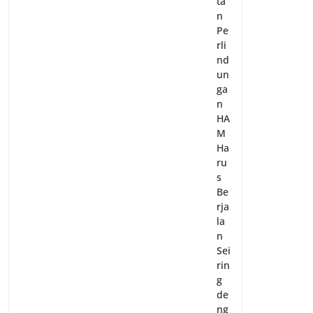
ta
n
Pe
rli
nd
un
ga
n
HA
M
Ha
ru
s
Be
rja
la
n
Sei
rin
g
de
ng