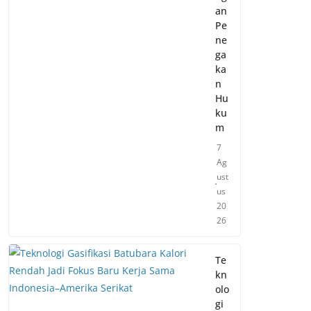
an
Pe
ne
ga
ka
n
Hu
ku
m
7
Ag
ust
us
20
26
Te
kn
olo
gi