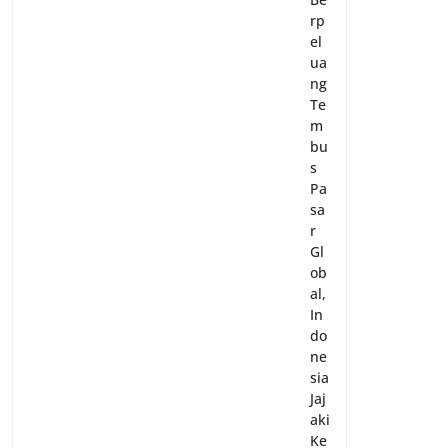
rp
el
ua
ng
Te
m
bu
s
Pa
sa
r
Gl
ob
al,
In
do
ne
sia
Jaj
aki
Ke