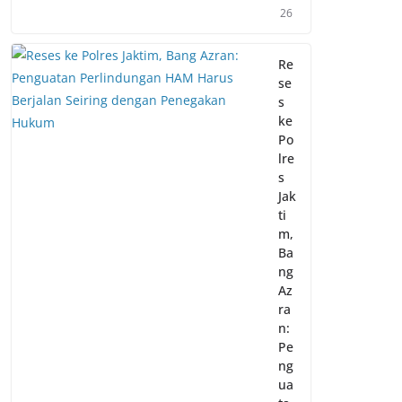
26
Re
se
s
ke
Po
lre
s
Jak
ti
m,
Ba
ng
Az
ra
n:
Pe
ng
ua