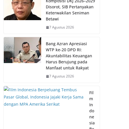
Komposisi DKJ 2026–2029
Disorot, SIB Pertanyakan
Keterwakilan Seniman
Betawi
7 Agustus 2026
Bang Azran Apresiasi
WTP ke-20 DPD RI:
Akuntabilitas Keuangan
Harus Berujung pada
Manfaat untuk Rakyat
7 Agustus 2026
Fil
m
In
do
ne
sia
Be