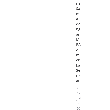
rja
Sa
m
a
de
ng
an
M
PA
A
m
eri
ka
Se
rik
at
7
Ag
ust
us
20