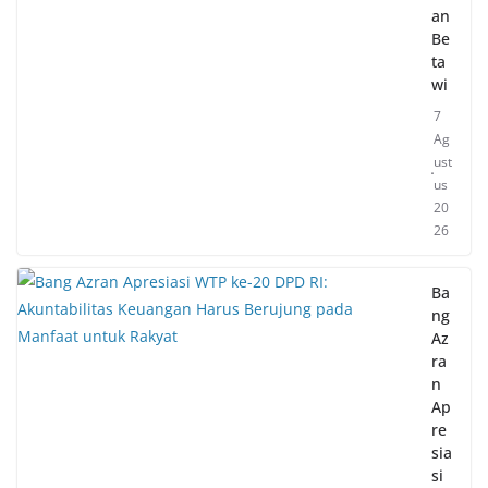
an
Be
ta
wi
7
Ag
ust
us
20
26
Ba
ng
Az
ra
n
Ap
re
sia
si