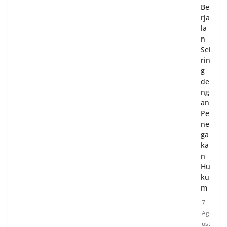
Be
rja
la
n
Sei
rin
g
de
ng
an
Pe
ne
ga
ka
n
Hu
ku
m
7
Ag
ust