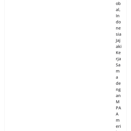
ob
al,
In
do
ne
sia
Jaj
aki
Ke
rja
Sa
m
a
de
ng
an
M
PA
A
m
eri