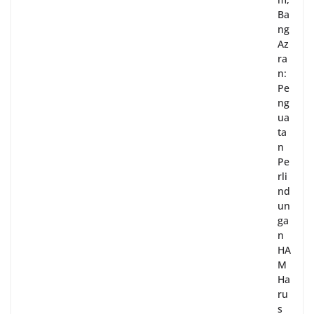
Ba
ng
Az
ra
n:
Pe
ng
ua
ta
n
Pe
rli
nd
un
ga
n
HA
M
Ha
ru
s