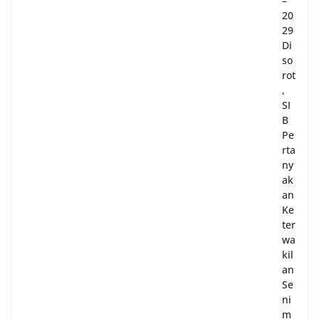
–
20
29
Di
so
rot
,
SI
B
Pe
rta
ny
ak
an
Ke
ter
wa
kil
an
Se
ni
m