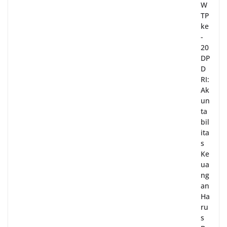
W
TP
ke
-
20
DP
D
RI:
Ak
un
ta
bil
ita
s
Ke
ua
ng
an
Ha
ru
s