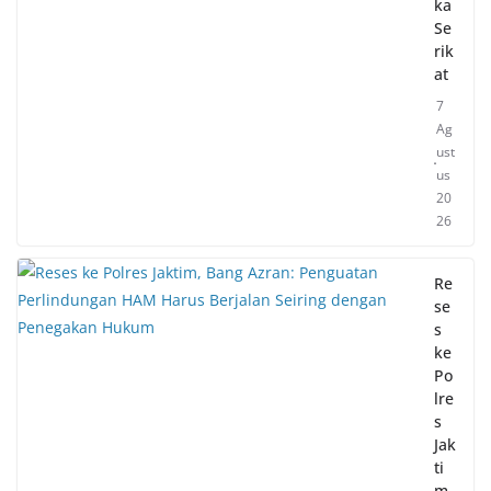
ka
Se
rik
at
7
Ag
ust
us
20
26
Re
se
s
ke
Po
lre
s
Jak
ti
m,