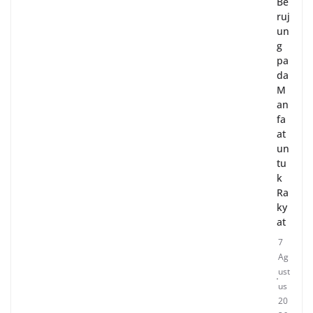
Be
ruj
un
g
pa
da
M
an
fa
at
un
tu
k
Ra
ky
at
7
Ag
ust
us
20