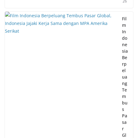
26
Fil
m
In
do
ne
sia
Be
rp
el
ua
ng
Te
m
bu
s
Pa
sa
r
Gl