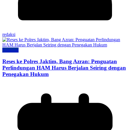
redaksi
Nasional
Reses ke Polres Jaktim, Bang Azran: Penguatan
Perlindungan HAM Harus Berjalan Seiring dengan
Penegakan Hukum