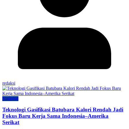
redaksi
Nasional
Teknologi Gasifikasi Batubara Kalori Rendah Jadi
Fokus Baru Kerja Sama Indonesia–Amerika
Serikat