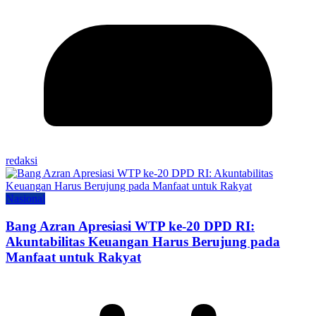
redaksi
Nasional
Bang Azran Apresiasi WTP ke-20 DPD RI:
Akuntabilitas Keuangan Harus Berujung pada
Manfaat untuk Rakyat