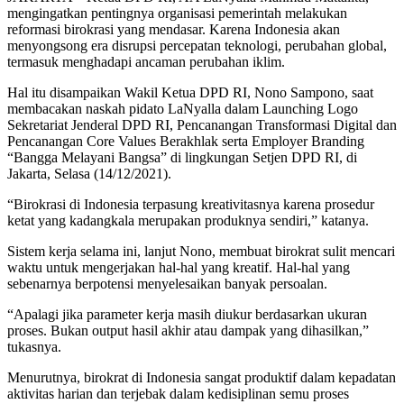
mengingatkan pentingnya organisasi pemerintah melakukan
reformasi birokrasi yang mendasar. Karena Indonesia akan
menyongsong era disrupsi percepatan teknologi, perubahan global,
termasuk menghadapi ancaman perubahan iklim.
Hal itu disampaikan Wakil Ketua DPD RI, Nono Sampono, saat
membacakan naskah pidato LaNyalla dalam Launching Logo
Sekretariat Jenderal DPD RI, Pencanangan Transformasi Digital dan
Pencanangan Core Values Berakhlak serta Employer Branding
“Bangga Melayani Bangsa” di lingkungan Setjen DPD RI, di
Jakarta, Selasa (14/12/2021).
“Birokrasi di Indonesia terpasung kreativitasnya karena prosedur
ketat yang kadangkala merupakan produknya sendiri,” katanya.
Sistem kerja selama ini, lanjut Nono, membuat birokrat sulit mencari
waktu untuk mengerjakan hal-hal yang kreatif. Hal-hal yang
sebenarnya berpotensi menyelesaikan banyak persoalan.
“Apalagi jika parameter kerja masih diukur berdasarkan ukuran
proses. Bukan output hasil akhir atau dampak yang dihasilkan,”
tukasnya.
Menurutnya, birokrat di Indonesia sangat produktif dalam kepadatan
aktivitas harian dan terjebak dalam kedisiplinan semu proses