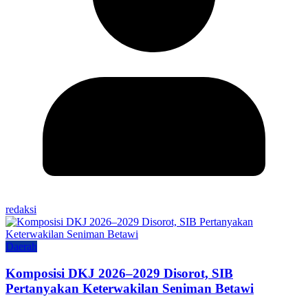
redaksi
Daerah
Komposisi DKJ 2026–2029 Disorot, SIB
Pertanyakan Keterwakilan Seniman Betawi