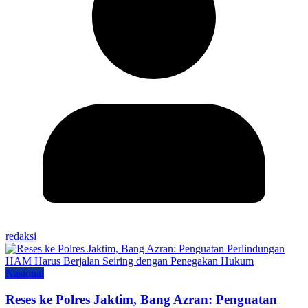
redaksi
Nasional
Reses ke Polres Jaktim, Bang Azran: Penguatan