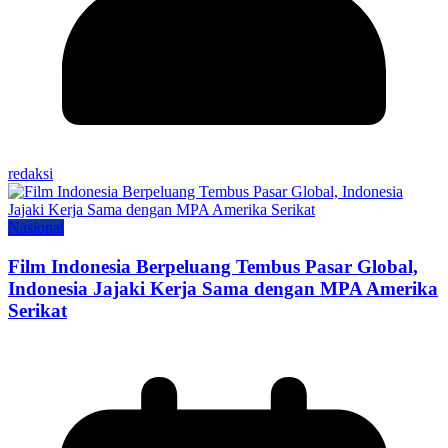
redaksi
Nasional
Film Indonesia Berpeluang Tembus Pasar Global,
Indonesia Jajaki Kerja Sama dengan MPA Amerika
Serikat