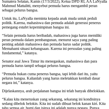
Sumatera Selatan, Kamis (17/3/2022), Ketua DPD RI, AA LaNyalla
Mahmud Mattalitti, menyebut pemuda harus mengambil peran
sebagai pelurus bangsa.
Untuk itu, LaNyalla meminta kepada anak muda untuk peduli
politik. Karena, mahasiswa dan pemuda adalah generasi penerus
pemegang estafet kepemimpinan bangsa ini.
“Selain pemuda harus beribadah, mahasiswa juga harus memiliki
peran pemuda dalam pembangunan, menurut saya yang paling
penting adalah mahasiswa dan pemuda harus sadar politik.
Memahami situasi kebangsaan. Karena ini persoalan yang paling
fundamental,” katanya.
Senator asal Jawa Timur itu menegaskan, mahasiswa dan para
pemuda harus tampil sebagai pelurus bangsa.
“Pemuda bukan cuma penerus bangsa, tapi lebih dari itu, yaitu
pelurus bangsa. Kalianlah yang harus meletakkan kembali dasar
negara ini,” katanya.
Dijelaskannya, arah perjalanan bangsa ini telah banyak dibelokkan.
“Kalau kita meneruskan yang sekarang, sekarang ini kondisinya
sedang dibelok belokin. Kita ini sudah dibuat belok kanan kiri. Kita
tahu semua air, bumi dan isinya ini adalah punya negara. Punya