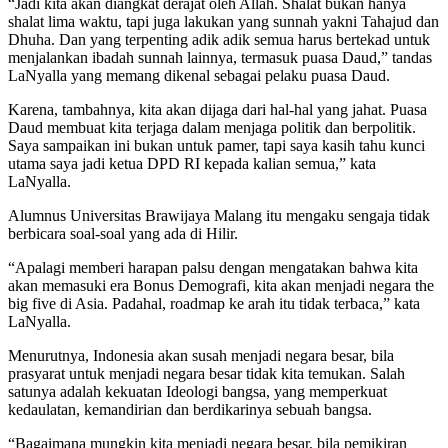
“Jadi kita akan diangkat derajat oleh Allah. Shalat bukan hanya
shalat lima waktu, tapi juga lakukan yang sunnah yakni Tahajud dan
Dhuha. Dan yang terpenting adik adik semua harus bertekad untuk
menjalankan ibadah sunnah lainnya, termasuk puasa Daud,” tandas
LaNyalla yang memang dikenal sebagai pelaku puasa Daud.
Karena, tambahnya, kita akan dijaga dari hal-hal yang jahat. Puasa
Daud membuat kita terjaga dalam menjaga politik dan berpolitik.
Saya sampaikan ini bukan untuk pamer, tapi saya kasih tahu kunci
utama saya jadi ketua DPD RI kepada kalian semua,” kata
LaNyalla.
Alumnus Universitas Brawijaya Malang itu mengaku sengaja tidak
berbicara soal-soal yang ada di Hilir.
“Apalagi memberi harapan palsu dengan mengatakan bahwa kita
akan memasuki era Bonus Demografi, kita akan menjadi negara the
big five di Asia. Padahal, roadmap ke arah itu tidak terbaca,” kata
LaNyalla.
Menurutnya, Indonesia akan susah menjadi negara besar, bila
prasyarat untuk menjadi negara besar tidak kita temukan. Salah
satunya adalah kekuatan Ideologi bangsa, yang memperkuat
kedaulatan, kemandirian dan berdikarinya sebuah bangsa.
“Bagaimana mungkin kita menjadi negara besar, bila pemikiran