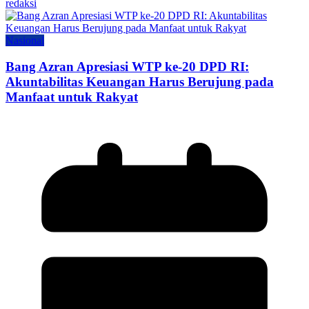
redaksi
Nasional
Bang Azran Apresiasi WTP ke-20 DPD RI:
Akuntabilitas Keuangan Harus Berujung pada
Manfaat untuk Rakyat