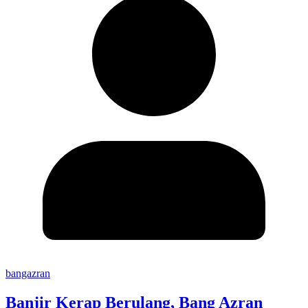
bangazran
Banjir Kerap Berulang, Bang Azran