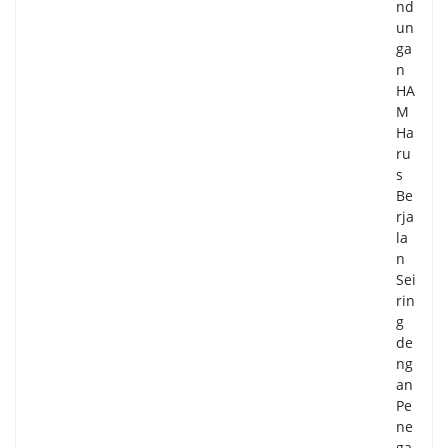
nd
un
ga
n
HA
M
Ha
ru
s
Be
rja
la
n
Sei
rin
g
de
ng
an
Pe
ne
ga