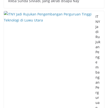
Riksa Sunda Silviadi, yang akrab disapa Nay
IT
NY
Ja
di
Ru
juk
an
Pe
ng
e
m
ba
ng
an
Pe
rg
ur
ua
n