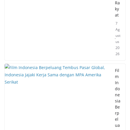
Ra
ky
at
7
Ag
ust
us
20
26
Fil
m
In
do
ne
sia
Be
rp
el
ua