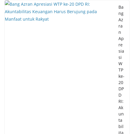
Ba
ng
Az
ra
n
Ap
re
sia
si
W
TP
ke-
20
DP
D
RI:
Ak
un
ta
bil
ita