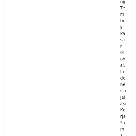
ng
Te
m
bu
s
Pa
sa
r
Gl
ob
al,
In
do
ne
sia
Jaj
aki
Ke
rja
Sa
m
a