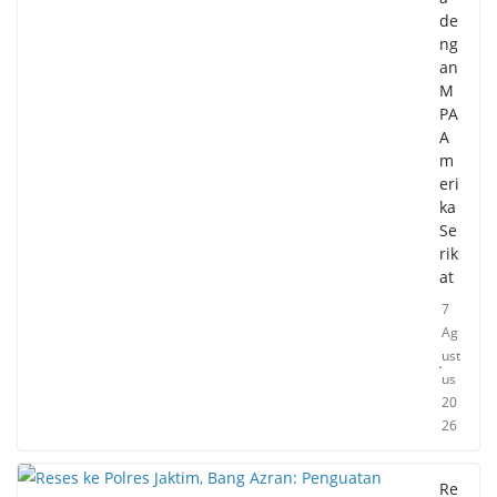
de
ng
an
M
PA
A
m
eri
ka
Se
rik
at
7
Ag
ust
us
20
26
Re