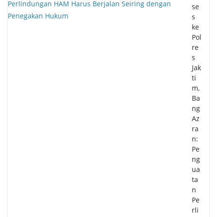
se
s
ke
Pol
re
s
Jak
ti
m,
Ba
ng
Az
ra
n:
Pe
ng
ua
ta
n
Pe
rli