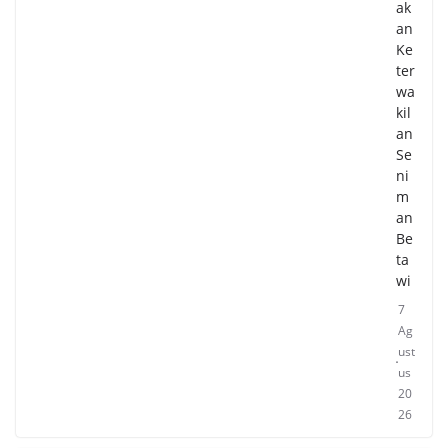
ak
an
Ke
ter
wa
kil
an
Se
ni
m
an
Be
ta
wi
7
Ag
ust
us
20
26