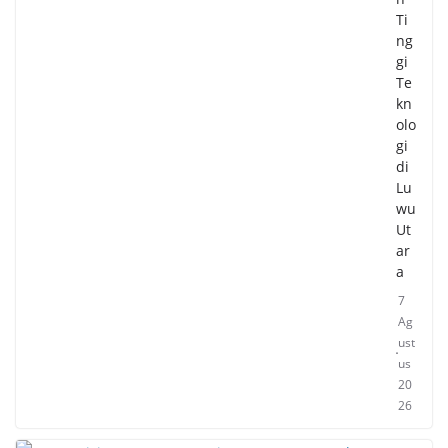
Ti
ng
gi
Te
kn
olo
gi
di
Lu
wu
Ut
ar
a
7
Ag
ust
us
20
26