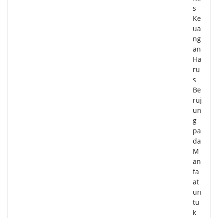
s
Ke
ua
ng
an
Ha
ru
s
Be
ruj
un
g
pa
da
M
an
fa
at
un
tu
k