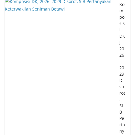
Ko
m
po
sis
i
DK
J
20
26
–
20
29
Di
so
rot
,
SI
B
Pe
rta
ny