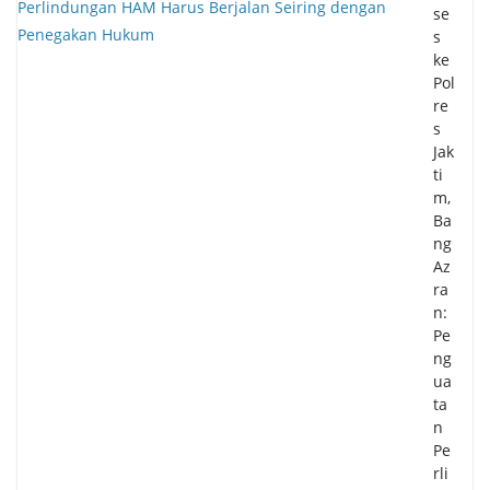
se
s
ke
Pol
re
s
Jak
ti
m,
Ba
ng
Az
ra
n:
Pe
ng
ua
ta
n
Pe
rli