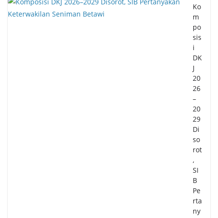
Ko
m
po
sis
i
DK
J
20
26
–
20
29
Di
so
rot
,
SI
B
Pe
rta
ny