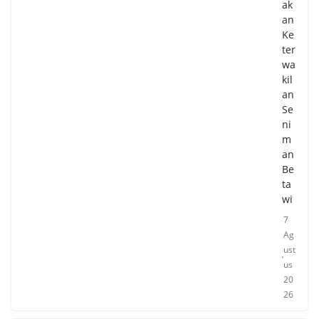
ak
an
Ke
ter
wa
kil
an
Se
ni
m
an
Be
ta
wi
7
Ag
ust
us
20
26