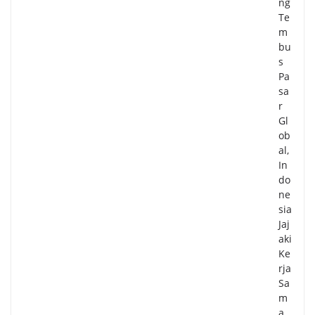
ng
Te
m
bu
s
Pa
sa
r
Gl
ob
al,
In
do
ne
sia
Jaj
aki
Ke
rja
Sa
m
a