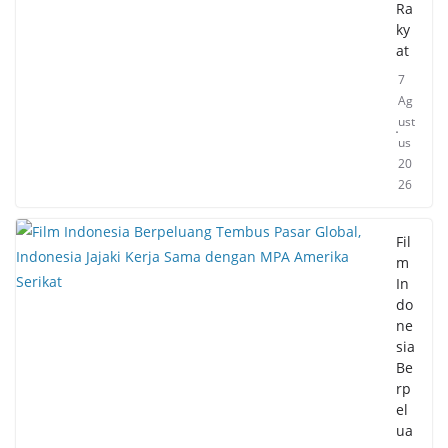
Ra
ky
at
7
Ag
ust
us
20
26
Fil
m
In
do
ne
sia
Be
rp
el
ua