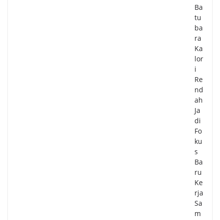
Ba
tu
ba
ra
Ka
lor
i
Re
nd
ah
Ja
di
Fo
ku
s
Ba
ru
Ke
rja
Sa
m