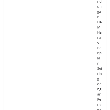
nd
un
ga
n
HA
M
Ha
ru
s
Be
rja
la
n
Sei
rin
g
de
ng
an
Pe
ne
ga