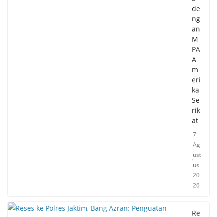
de
ng
an
M
PA
A
m
eri
ka
Se
rik
at
7
Ag
ust
us
20
26
Re