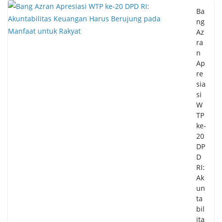
Ba
ng
Az
ra
n
Ap
re
sia
si
W
TP
ke-
20
DP
D
RI:
Ak
un
ta
bil
ita