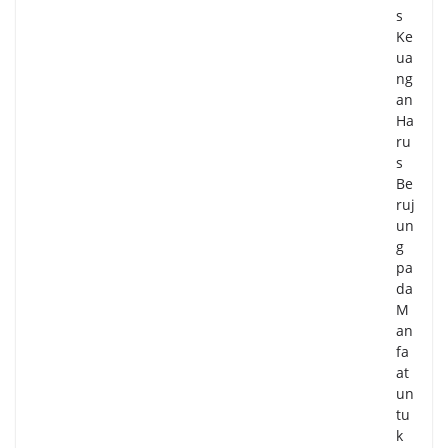
s
Ke
ua
ng
an
Ha
ru
s
Be
ruj
un
g
pa
da
M
an
fa
at
un
tu
k