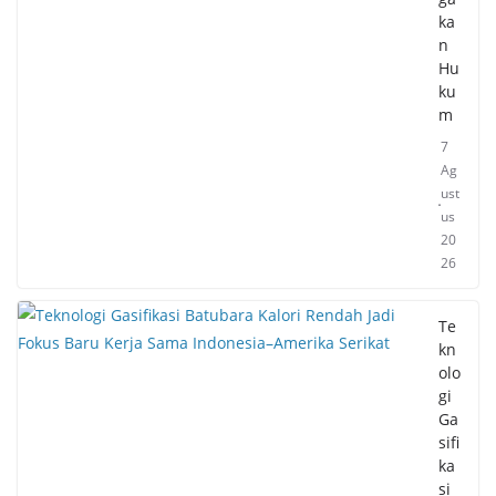
ka
n
Hu
ku
m
7
Ag
ust
us
20
26
Te
kn
olo
gi
Ga
sifi
ka
si