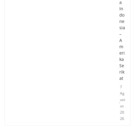
a
In
do
ne
sia
–
A
m
eri
ka
Se
rik
at
7
Ag
ust
us
20
26