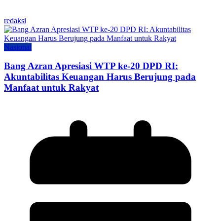
redaksi
Nasional
Bang Azran Apresiasi WTP ke-20 DPD RI:
Akuntabilitas Keuangan Harus Berujung pada
Manfaat untuk Rakyat