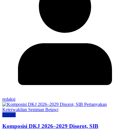
redaksi
Daerah
Komposisi DKJ 2026–2029 Disorot, SIB