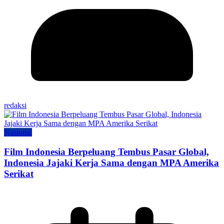
redaksi
Nasional
Film Indonesia Berpeluang Tembus Pasar Global,
Indonesia Jajaki Kerja Sama dengan MPA Amerika
Serikat