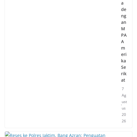
a
de
ng
an
M
PA
A
m
eri
ka
Se
rik
at
7
Ag
ust
us
20
26