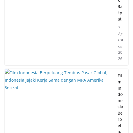
k
Ra
ky
at
7
Ag
ust
us
20
26
Fil
m
In
do
ne
sia
Be
rp
el
ua