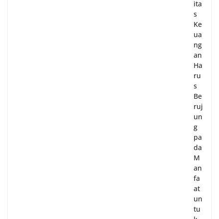
ita
s
Ke
ua
ng
an
Ha
ru
s
Be
ruj
un
g
pa
da
M
an
fa
at
un
tu