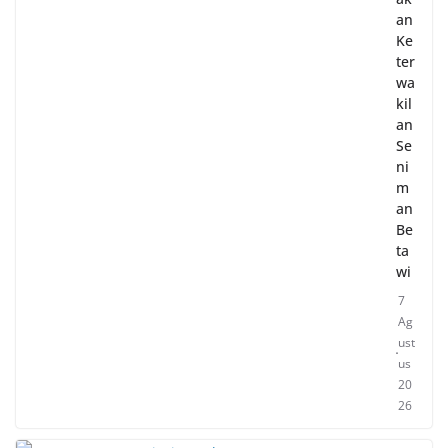
an
Ke
ter
wa
kil
an
Se
ni
m
an
Be
ta
wi
7
Ag
ust
us
20
26