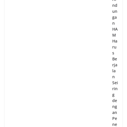
nd
un
ga
n
HA
M
Ha
ru
s
Be
rja
la
n
Sei
rin
g
de
ng
an
Pe
ne