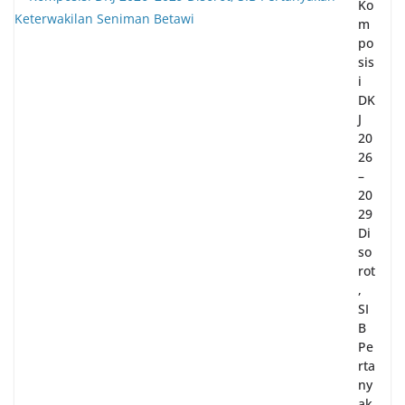
Ko
m
po
sis
i
DK
J
20
26
–
20
29
Di
so
rot
,
SI
B
Pe
rta
ny
ak