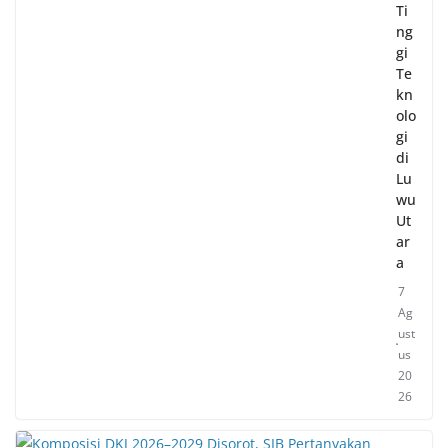
Ti
ng
gi
Te
kn
olo
gi
di
Lu
wu
Ut
ar
a
7
Ag
ust
us
20
26