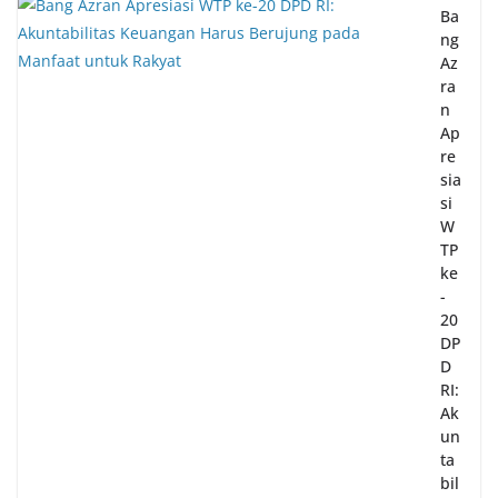
Ba
ng
Az
ra
n
Ap
re
sia
si
W
TP
ke
-
20
DP
D
RI:
Ak
un
ta
bil