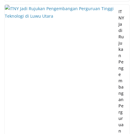
IT
NY
Ja
di
Ru
ju
ka
n
Pe
ng
e
m
ba
ng
an
Pe
rg
ur
ua
n