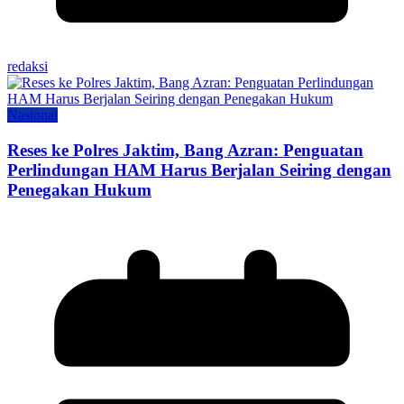
redaksi
Nasional
Reses ke Polres Jaktim, Bang Azran: Penguatan
Perlindungan HAM Harus Berjalan Seiring dengan
Penegakan Hukum