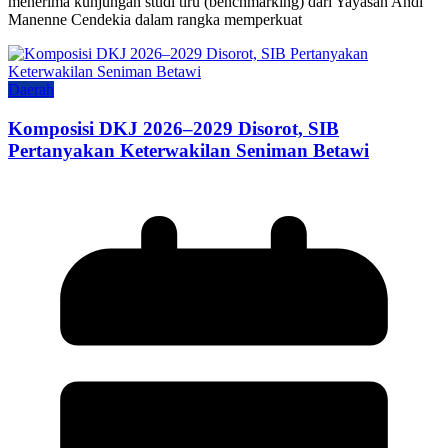
menerima kunjungan studi tiru (benchmarking) dari Yayasan Andi
Manenne Cendekia dalam rangka memperkuat
Daerah
Komposisi DKJ 2026–2029 Disorot, SIB
Pertanyakan Keterwakilan Seniman Betawi