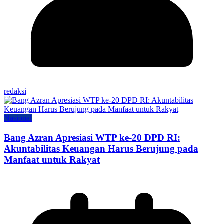
redaksi
Nasional
Bang Azran Apresiasi WTP ke-20 DPD RI:
Akuntabilitas Keuangan Harus Berujung pada
Manfaat untuk Rakyat