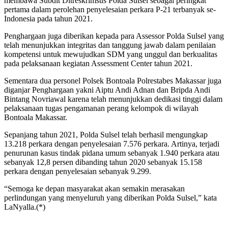
membawa Subdit Ditreskrimsus Polda Sulsel sebagai peringkat
pertama dalam perolehan penyelesaian perkara P-21 terbanyak se-
Indonesia pada tahun 2021.
Penghargaan juga diberikan kepada para Assessor Polda Sulsel yang
telah menunjukkan integritas dan tanggung jawab dalam penilaian
kompetensi untuk mewujudkan SDM yang unggul dan berkualitas
pada pelaksanaan kegiatan Assessment Center tahun 2021.
Sementara dua personel Polsek Bontoala Polrestabes Makassar juga
diganjar Penghargaan yakni Aiptu Andi Adnan dan Bripda Andi
Bintang Novriawal karena telah menunjukkan dedikasi tinggi dalam
pelaksanaan tugas pengamanan perang kelompok di wilayah
Bontoala Makassar.
Sepanjang tahun 2021, Polda Sulsel telah berhasil mengungkap
13.218 perkara dengan penyelesaian 7.576 perkara. Artinya, terjadi
penurunan kasus tindak pidana umum sebanyak 1.940 perkara atau
sebanyak 12,8 persen dibanding tahun 2020 sebanyak 15.158
perkara dengan penyelesaian sebanyak 9.299.
“Semoga ke depan masyarakat akan semakin merasakan
perlindungan yang menyeluruh yang diberikan Polda Sulsel,” kata
LaNyalla.(*)