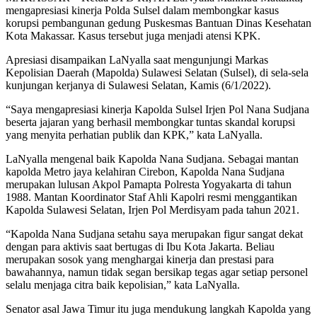
mengapresiasi kinerja Polda Sulsel dalam membongkar kasus
korupsi pembangunan gedung Puskesmas Bantuan Dinas Kesehatan
Kota Makassar. Kasus tersebut juga menjadi atensi KPK.
Apresiasi disampaikan LaNyalla saat mengunjungi Markas
Kepolisian Daerah (Mapolda) Sulawesi Selatan (Sulsel), di sela-sela
kunjungan kerjanya di Sulawesi Selatan, Kamis (6/1/2022).
“Saya mengapresiasi kinerja Kapolda Sulsel Irjen Pol Nana Sudjana
beserta jajaran yang berhasil membongkar tuntas skandal korupsi
yang menyita perhatian publik dan KPK,” kata LaNyalla.
LaNyalla mengenal baik Kapolda Nana Sudjana. Sebagai mantan
kapolda Metro jaya kelahiran Cirebon, Kapolda Nana Sudjana
merupakan lulusan Akpol Pamapta Polresta Yogyakarta di tahun
1988. Mantan Koordinator Staf Ahli Kapolri resmi menggantikan
Kapolda Sulawesi Selatan, Irjen Pol Merdisyam pada tahun 2021.
“Kapolda Nana Sudjana setahu saya merupakan figur sangat dekat
dengan para aktivis saat bertugas di Ibu Kota Jakarta. Beliau
merupakan sosok yang menghargai kinerja dan prestasi para
bawahannya, namun tidak segan bersikap tegas agar setiap personel
selalu menjaga citra baik kepolisian,” kata LaNyalla.
Senator asal Jawa Timur itu juga mendukung langkah Kapolda yang