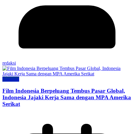
redaksi
Nasional
Film Indonesia Berpeluang Tembus Pasar Global,
Indonesia Jajaki Kerja Sama dengan MPA Amerika
Serikat