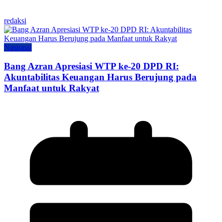
redaksi
Nasional
Bang Azran Apresiasi WTP ke-20 DPD RI:
Akuntabilitas Keuangan Harus Berujung pada
Manfaat untuk Rakyat