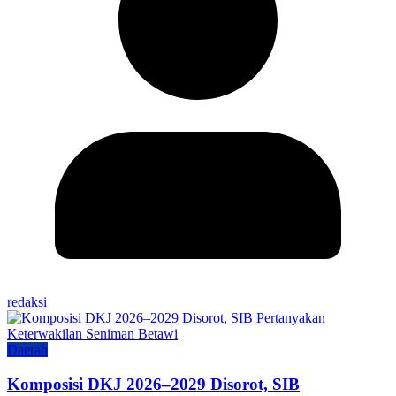
redaksi
Daerah
Komposisi DKJ 2026–2029 Disorot, SIB