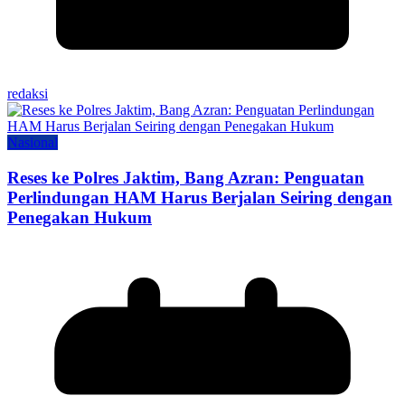
redaksi
Nasional
Reses ke Polres Jaktim, Bang Azran: Penguatan
Perlindungan HAM Harus Berjalan Seiring dengan
Penegakan Hukum