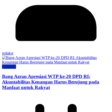
redaksi
Nasional
Bang Azran Apresiasi WTP ke-20 DPD RI:
Akuntabilitas Keuangan Harus Berujung pada
Manfaat untuk Rakyat