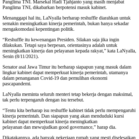
Panglima TNI. Marsekal Hadi Tjahjanto yang masih menjabat
Panglima TNI, dikabarkan berpotensi masuk kabinet.
Menanggapi hal itu, LaNyalla berharap reshuffle diarahkan untuk
semakin meningkatkan kinerja pemerintah, bukan hanya sekadar
mengakomodasi kepentingan politik.
“Reshuffle itu kewenangan Presiden. Silakan saja jika ingin
dilakukan. Tetapi saya berpesan, orientasinya adalah untuk
meningkatkan kinerja dan pelayanan kepada rakyat,” kata LaNyalla,
Senin (8/11/2021).
Senator asal Jawa Timur itu berharap siapapun yang masuk dalam
lingkar kabinet dapat memperkuat kinerja pemerintah, utamanya
dalam penanganan Covid-19 dan pemulihan ekonomi
pascapandemi.
LaNyalla meminta seluruh menteri tetap bekerja dengan maksimal,
tak perlu terpengaruh dengan isu tersebut.
“Tentu kita berharap isu reshuffle kabinet tidak perlu mempengaruhi
kinerja pemerintah. Dan siapapun yang akan menduduki kursi
kabinet dapat memperkuat kinerja meningkatkan
pelayanan dan mewujudkan good governance,” harap dia.
Dikatakannya, ada banyak pekerjaan rumah yang mesti diselesaikan