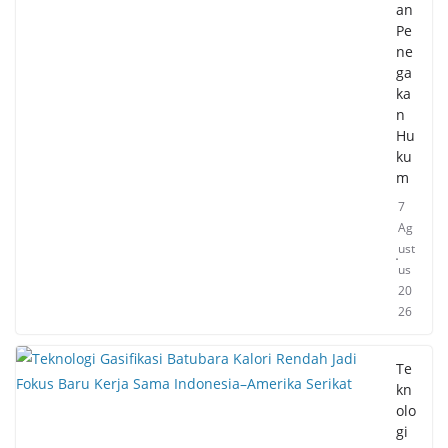
an
Pe
ne
ga
ka
n
Hu
ku
m
7
Ag
ust
us
20
26
Te
kn
olo
gi