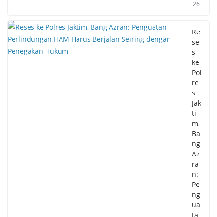
26
Re
se
s
ke
Pol
re
s
Jak
ti
m,
Ba
ng
Az
ra
n:
Pe
ng
ua
ta