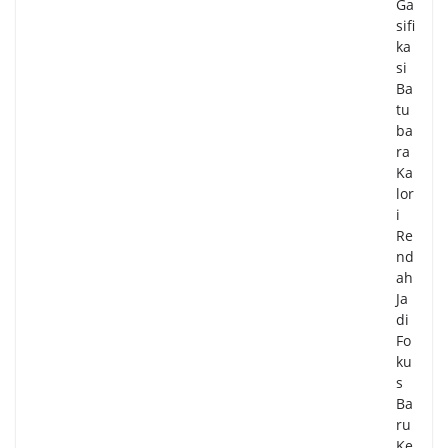
Ga
sifi
ka
si
Ba
tu
ba
ra
Ka
lor
i
Re
nd
ah
Ja
di
Fo
ku
s
Ba
ru
Ke