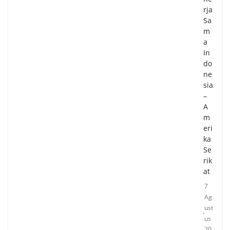
rja
Sa
m
a
In
do
ne
sia
–
A
m
eri
ka
Se
rik
at
7
Ag
ust
us
20