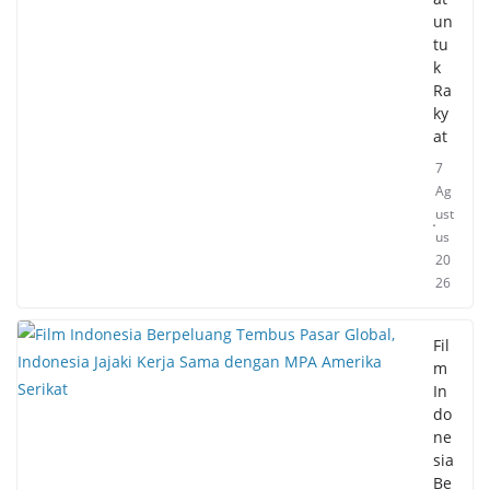
un
tu
k
Ra
ky
at
7
Ag
ust
us
20
26
Fil
m
In
do
ne
sia
Be