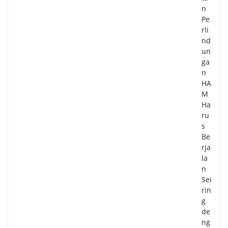
n
Pe
rli
nd
un
ga
n
HA
M
Ha
ru
s
Be
rja
la
n
Sei
rin
g
de
ng