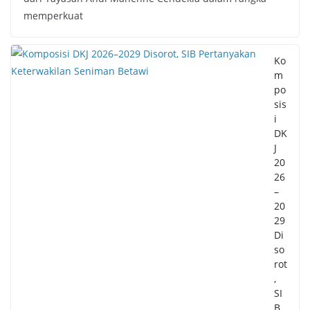
memperkuat
Ko
m
po
sis
i
DK
J
20
26
–
20
29
Di
so
rot
,
SI
B