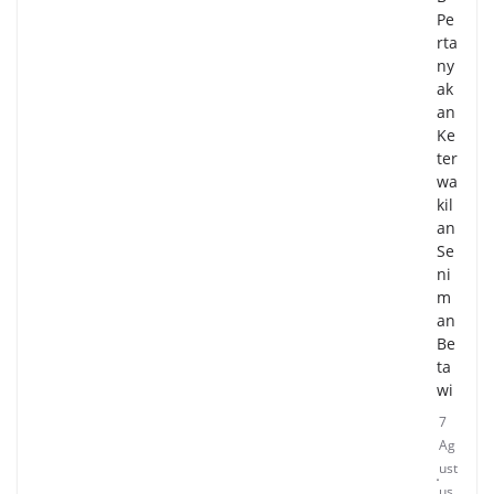
Pe
rta
ny
ak
an
Ke
ter
wa
kil
an
Se
ni
m
an
Be
ta
wi
7
Ag
ust
us