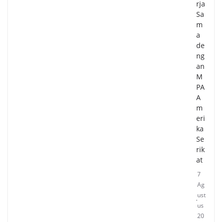
rja
Sa
m
a
de
ng
an
M
PA
A
m
eri
ka
Se
rik
at
7
Ag
ust
us
20