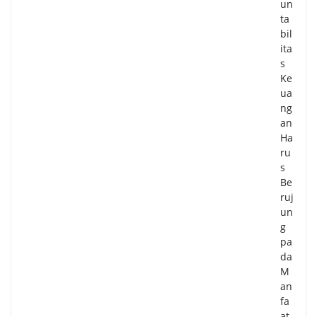
un
ta
bil
ita
s
Ke
ua
ng
an
Ha
ru
s
Be
ruj
un
g
pa
da
M
an
fa
at