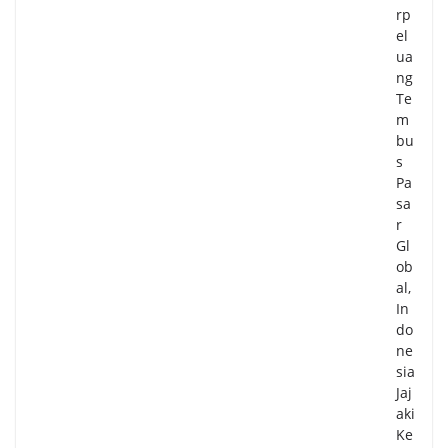
rp
el
ua
ng
Te
m
bu
s
Pa
sa
r
Gl
ob
al,
In
do
ne
sia
Jaj
aki
Ke