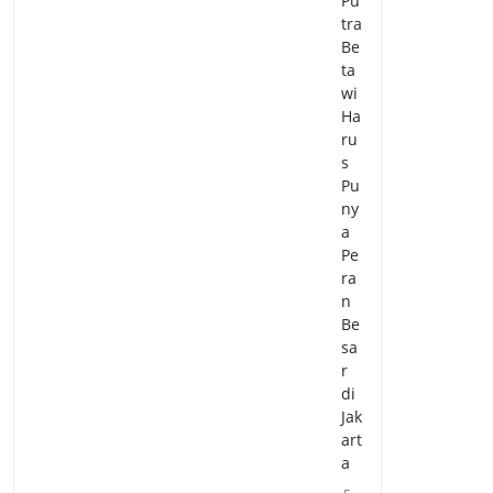
Pu
tra
Be
ta
wi
Ha
ru
s
Pu
ny
a
Pe
ra
n
Be
sa
r
di
Jak
art
a