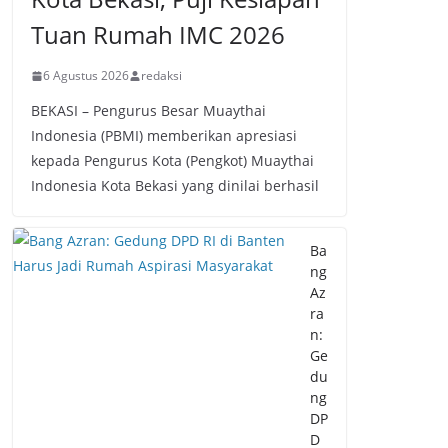
Tuan Rumah IMC 2026
6 Agustus 2026
redaksi
BEKASI – Pengurus Besar Muaythai
Indonesia (PBMI) memberikan apresiasi
kepada Pengurus Kota (Pengkot) Muaythai
Indonesia Kota Bekasi yang dinilai berhasil
Ba
ng
Az
ra
n:
Ge
du
ng
DP
D