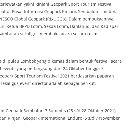
terlewatkan yakni Rinjani Geopark Sport Tourism Festival
pat di Pusat Informasi Geopark Rinjani, Sembalun, Lombok
ok UNESCO Global Geopark (RL-UGGp). Dalam pembukaannya,
n, Ketua BPPD Lotim, Sekda Lotim, Danlanud, dan Kadispar
ambutan sekaligus membuka acara secara resmi.
 di pulau Lombok yang dikemas dalam bentuk festival, acara
l events yang berlangsung dari 24 Oktober hingga 7
Geopark Sport Tourism Festival 2021 berdasarkan paparan
ekaligus event director adalah sebagai berikut:
njani Geopark Sembalun 7 Summits (25 s/d 28 Oktober 2021),
 dan Rinjani Geopark International Enduro (5 s/d 7 November