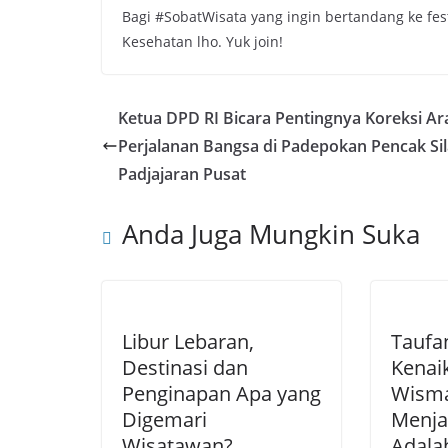
Bagi #SobatWisata yang ingin bertandang ke fest
Kesehatan lho. Yuk join!
Ketua DPD RI Bicara Pentingnya Koreksi Ar
Perjalanan Bangsa di Padepokan Pencak Sil
Padjajaran Pusat
Anda Juga Mungkin Suka
Libur Lebaran,
Taufa
Destinasi dan
Kenai
Penginapan Apa yang
Wisma
Digemari
Menja
Wisatawan?
Adala