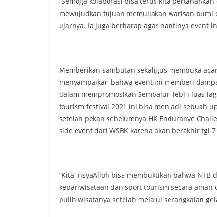
“Semoga kolaborasi bisa terus kita pertahank
mewujudkan tujuan memuliakan warisan bumi da
ujarnya. Ia juga berharap agar nantinya event in
Memberikan sambutan sekaligus membuka acara 
menyampaikan bahwa event ini memberi dampak 
dalam mempromosikan Sembalun lebih luas lagi.
tourism festival 2021 ini bisa menjadi sebuah
setelah pekan sebelumnya HK Enduranve Challenge
side event dari WSBK karena akan berakhir tgl
“Kita insyaAlloh bisa membuktikan bahwa NTB 
kepariwisataan dan sport tourism secara aman d
pulih wisatanya setelah melalui serangkaian gel