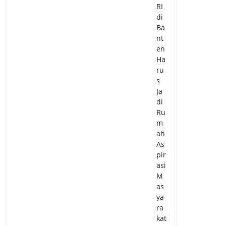
RI
di
Ba
nt
en
Ha
ru
s
Ja
di
Ru
m
ah
As
pir
asi
M
as
ya
ra
kat