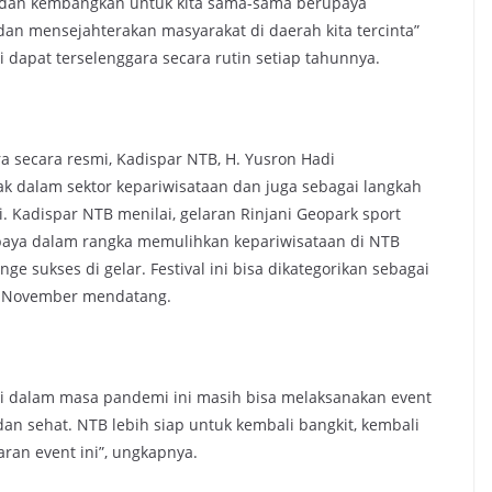
an dan kembangkan untuk kita sama-sama berupaya
n mensejahterakan masyarakat di daerah kita tercinta”
i dapat terselenggara secara rutin setiap tahunnya.
secara resmi, Kadispar NTB, H. Yusron Hadi
dalam sektor kepariwisataan dan juga sebagai langkah
 Kadispar NTB menilai, gelaran Rinjani Geopark sport
 upaya dalam rangka memulihkan kepariwisataan di NTB
 sukses di gelar. Festival ini bisa dikategorikan sebagai
 7 November mendatang.
di dalam masa pandemi ini masih bisa melaksanakan event
an sehat. NTB lebih siap untuk kembali bangkit, kembali
aran event ini”, ungkapnya.