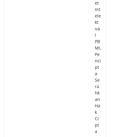
et
Int
ele
kt
ua
l
PB
MI,
Pe
nci
pt
a
Se
ra
hk
an
Ha
k
Ci
pt
a