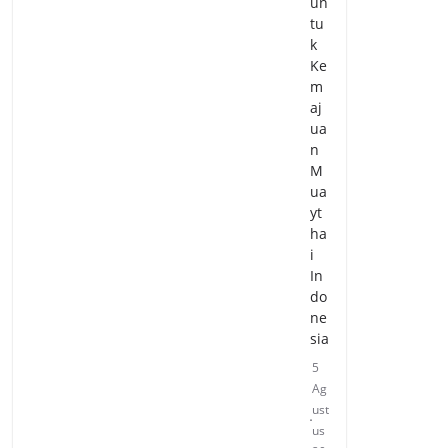
un
tu
k
Ke
m
aj
ua
n
M
ua
yt
ha
i
In
do
ne
sia
5
Ag
ust
us