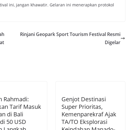
ival ini, jangan khawatir. Gelaran ini menerapkan protokol
ah
Rinjani Geopark Sport Tourism Festival Resmi
at
Digelar
n Rahmadi:
Genjot Destinasi
kan Tarif Masuk
Super Prioritas,
n di Bali
Kemenparekraf Ajak
di 50 USD
TA/TO Eksplorasi
h Langkah
Keindahan Manado-