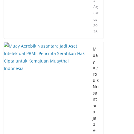
5
Ag
ust
us
20
26
M
ua
y
Ae
ro
bik
Nu
sa
nt
ar
a
Ja
di
As