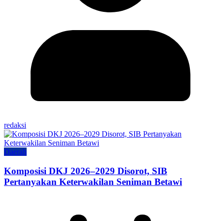
redaksi
Daerah
Komposisi DKJ 2026–2029 Disorot, SIB
Pertanyakan Keterwakilan Seniman Betawi