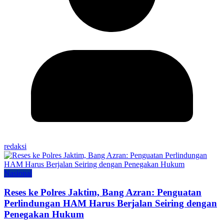
redaksi
Nasional
Reses ke Polres Jaktim, Bang Azran: Penguatan
Perlindungan HAM Harus Berjalan Seiring dengan
Penegakan Hukum