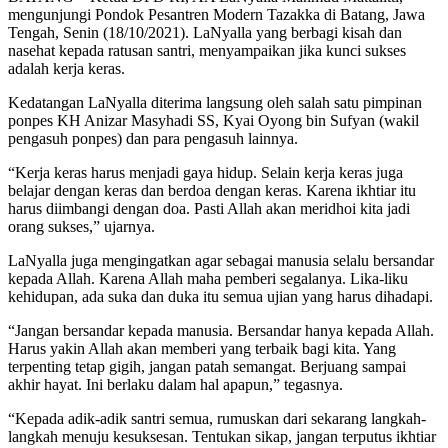
mengunjungi Pondok Pesantren Modern Tazakka di Batang, Jawa
Tengah, Senin (18/10/2021). LaNyalla yang berbagi kisah dan
nasehat kepada ratusan santri, menyampaikan jika kunci sukses
adalah kerja keras.
Kedatangan LaNyalla diterima langsung oleh salah satu pimpinan
ponpes KH Anizar Masyhadi SS, Kyai Oyong bin Sufyan (wakil
pengasuh ponpes) dan para pengasuh lainnya.
“Kerja keras harus menjadi gaya hidup. Selain kerja keras juga
belajar dengan keras dan berdoa dengan keras. Karena ikhtiar itu
harus diimbangi dengan doa. Pasti Allah akan meridhoi kita jadi
orang sukses,” ujarnya.
LaNyalla juga mengingatkan agar sebagai manusia selalu bersandar
kepada Allah. Karena Allah maha pemberi segalanya. Lika-liku
kehidupan, ada suka dan duka itu semua ujian yang harus dihadapi.
“Jangan bersandar kepada manusia. Bersandar hanya kepada Allah.
Harus yakin Allah akan memberi yang terbaik bagi kita. Yang
terpenting tetap gigih, jangan patah semangat. Berjuang sampai
akhir hayat. Ini berlaku dalam hal apapun,” tegasnya.
“Kepada adik-adik santri semua, rumuskan dari sekarang langkah-
langkah menuju kesuksesan. Tentukan sikap, jangan terputus ikhtiar