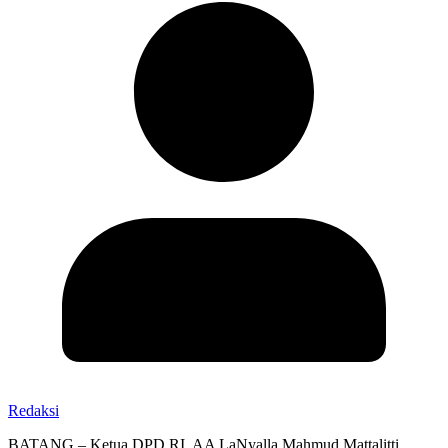
Redaksi
BATANG – Ketua DPD RI, AA LaNyalla Mahmud Mattalitti,