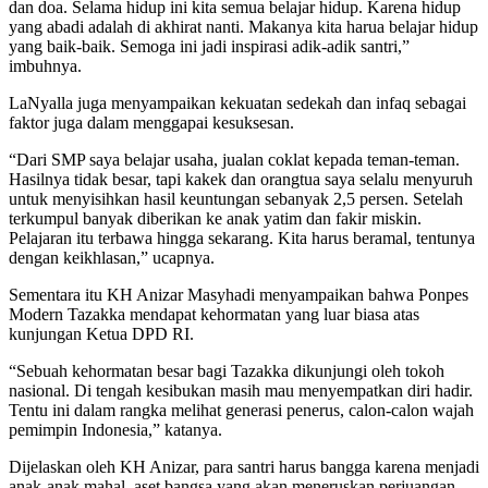
dan doa. Selama hidup ini kita semua belajar hidup. Karena hidup
yang abadi adalah di akhirat nanti. Makanya kita harua belajar hidup
yang baik-baik. Semoga ini jadi inspirasi adik-adik santri,”
imbuhnya.
LaNyalla juga menyampaikan kekuatan sedekah dan infaq sebagai
faktor juga dalam menggapai kesuksesan.
“Dari SMP saya belajar usaha, jualan coklat kepada teman-teman.
Hasilnya tidak besar, tapi kakek dan orangtua saya selalu menyuruh
untuk menyisihkan hasil keuntungan sebanyak 2,5 persen. Setelah
terkumpul banyak diberikan ke anak yatim dan fakir miskin.
Pelajaran itu terbawa hingga sekarang. Kita harus beramal, tentunya
dengan keikhlasan,” ucapnya.
Sementara itu KH Anizar Masyhadi menyampaikan bahwa Ponpes
Modern Tazakka mendapat kehormatan yang luar biasa atas
kunjungan Ketua DPD RI.
“Sebuah kehormatan besar bagi Tazakka dikunjungi oleh tokoh
nasional. Di tengah kesibukan masih mau menyempatkan diri hadir.
Tentu ini dalam rangka melihat generasi penerus, calon-calon wajah
pemimpin Indonesia,” katanya.
Dijelaskan oleh KH Anizar, para santri harus bangga karena menjadi
anak-anak mahal, aset bangsa yang akan meneruskan perjuangan.