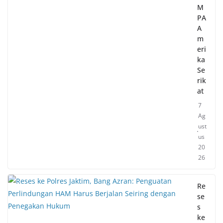
M
PA
A
m
eri
ka
Se
rik
at
7
Ag
ust
us
20
26
Re
se
s
ke