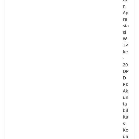
n
Ap
re
sia
si
W
TP
ke
-
20
DP
D
RI:
Ak
un
ta
bil
ita
s
Ke
ua