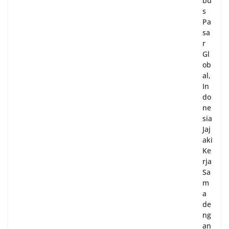
bu
s
Pa
sa
r
Gl
ob
al,
In
do
ne
sia
Jaj
aki
Ke
rja
Sa
m
a
de
ng
an