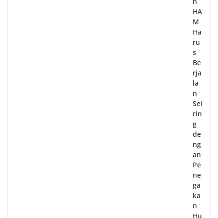
n
HA
M
Ha
ru
s
Be
rja
la
n
Sei
rin
g
de
ng
an
Pe
ne
ga
ka
n
Hu