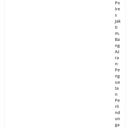
Po
lre
s
Jak
ti
m,
Ba
ng
Az
ra
n:
Pe
ng
ua
ta
n
Pe
rli
nd
un
ga