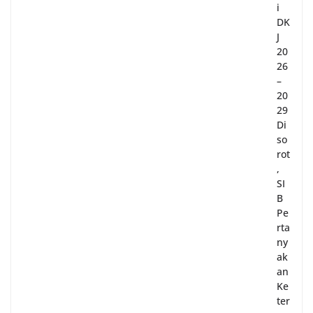
i
DK
J
20
26
–
20
29
Di
so
rot
,
SI
B
Pe
rta
ny
ak
an
Ke
ter