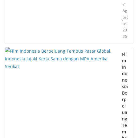
7
Ag
ust
us
20
26
Fil
m
In
do
ne
sia
Be
rp
el
ua
ng
Te
m