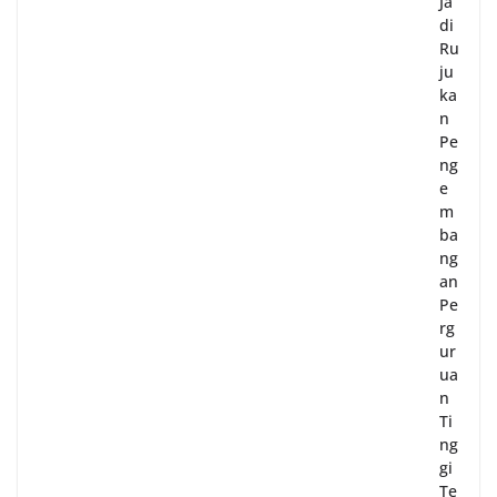
Ja
di
Ru
ju
ka
n
Pe
ng
e
m
ba
ng
an
Pe
rg
ur
ua
n
Ti
ng
gi
Te