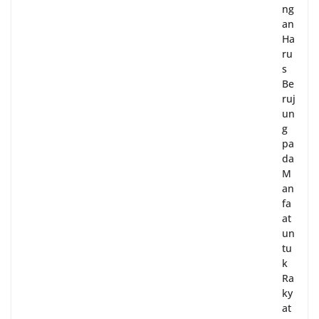
ng
an
Ha
ru
s
Be
ruj
un
g
pa
da
M
an
fa
at
un
tu
k
Ra
ky
at