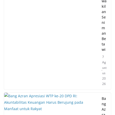
wa
kil
an
Se
ni
m
an
Be
ta
wi
7
Ag
ust
us
20
26
Ba
ng
Az
ra