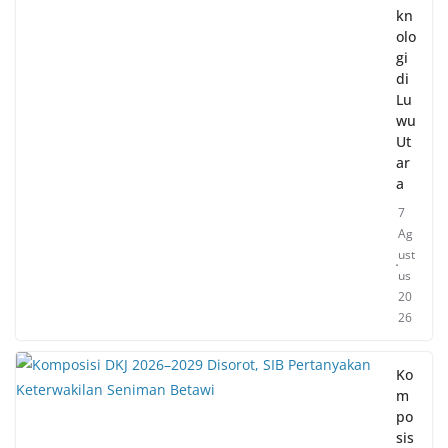
kn
olo
gi
di
Lu
wu
Ut
ar
a
7
Ag
ust
us
20
26
Ko
m
po
sis