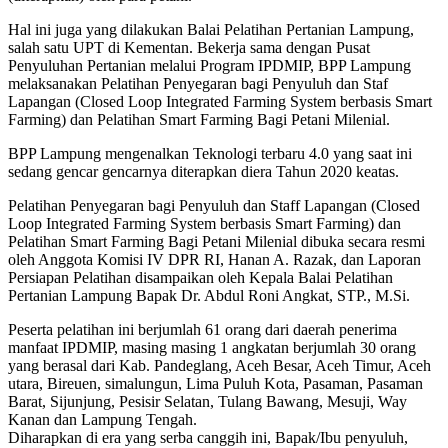
Hal ini juga yang dilakukan Balai Pelatihan Pertanian Lampung,
salah satu UPT di Kementan. Bekerja sama dengan Pusat
Penyuluhan Pertanian melalui Program IPDMIP, BPP Lampung
melaksanakan Pelatihan Penyegaran bagi Penyuluh dan Staf
Lapangan (Closed Loop Integrated Farming System berbasis Smart
Farming) dan Pelatihan Smart Farming Bagi Petani Milenial.
BPP Lampung mengenalkan Teknologi terbaru 4.0 yang saat ini
sedang gencar gencarnya diterapkan diera Tahun 2020 keatas.
Pelatihan Penyegaran bagi Penyuluh dan Staff Lapangan (Closed
Loop Integrated Farming System berbasis Smart Farming) dan
Pelatihan Smart Farming Bagi Petani Milenial dibuka secara resmi
oleh Anggota Komisi IV DPR RI, Hanan A. Razak, dan Laporan
Persiapan Pelatihan disampaikan oleh Kepala Balai Pelatihan
Pertanian Lampung Bapak Dr. Abdul Roni Angkat, STP., M.Si.
Peserta pelatihan ini berjumlah 61 orang dari daerah penerima
manfaat IPDMIP, masing masing 1 angkatan berjumlah 30 orang
yang berasal dari Kab. Pandeglang, Aceh Besar, Aceh Timur, Aceh
utara, Bireuen, simalungun, Lima Puluh Kota, Pasaman, Pasaman
Barat, Sijunjung, Pesisir Selatan, Tulang Bawang, Mesuji, Way
Kanan dan Lampung Tengah.
Diharapkan di era yang serba canggih ini, Bapak/Ibu penyuluh,