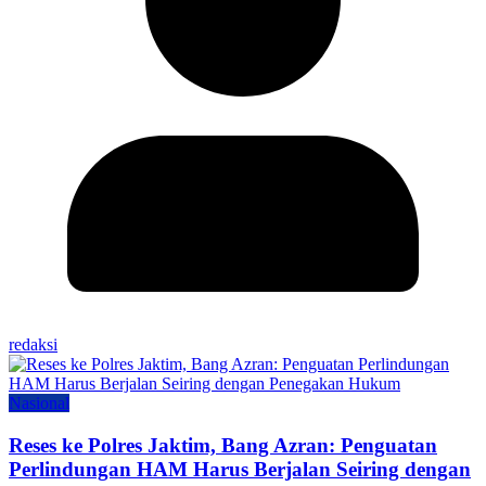
redaksi
Nasional
Reses ke Polres Jaktim, Bang Azran: Penguatan
Perlindungan HAM Harus Berjalan Seiring dengan