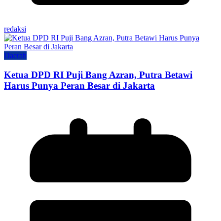
redaksi
Daerah
Ketua DPD RI Puji Bang Azran, Putra Betawi
Harus Punya Peran Besar di Jakarta