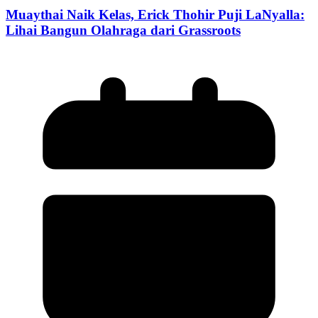
Muaythai Naik Kelas, Erick Thohir Puji LaNyalla:
Lihai Bangun Olahraga dari Grassroots