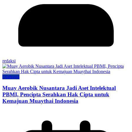
redaksi
Olahraga
Muay Aerobik Nusantara Jadi Aset Intelektual
PBMI, Pencipta Serahkan Hak Cipta untuk
Kemajuan Muaythai Indonesia