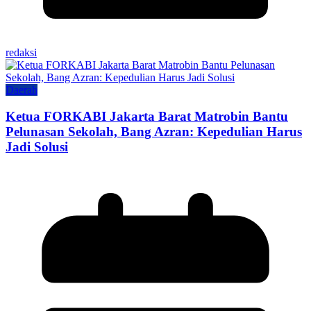
redaksi
Daerah
Ketua FORKABI Jakarta Barat Matrobin Bantu
Pelunasan Sekolah, Bang Azran: Kepedulian Harus
Jadi Solusi