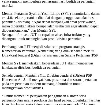
yang semakin memperluas pemasaran hasil budidaya pertanian
mereka.
Menteri Pertanian Syahrul Yasin Limpo (SYL) menuturkan, dalam
era 4.0, sektor pertanian ditandai dengan penggunaan alat mesin
pertanian (alsintan). “Agar dapat menjangkau areal persawahan,
maka diperlukan akses berupa jalan usaha tani agar alsintan dapat
dioperasionalkan,” ujar Mentan SYL.
Sebagai informasi, JUT merupakan akses infrastruktur yang
dibangun untuk meningkatkan produktivitas pertanian.
Pembangunan JUT menjadi salah satu program strategis
Kementerian Pertanian (Kementan) yang dilaksanakan melalui
Direktorat Jenderal (Ditjen) Prasarana dan Sarana Pertanian (PSP).
Mentan SYL menjelaskan, keberadaan JUT akan memperluas
jangkauan distribusi budidaya pertanian.
Senada dengan Mentan SYL, Direktur Jenderal (Dirjen) PSP
Kementan Ali Jamil mengatakan, prasarana dan sarana pertanian
pada era pertanian modern memang dibutuhkan untuk
meningkatkan produktivitas.
“Untuk memenuhi persyaratan penggunaan alsintan serta
pengangkutan sarana produksi dan hasil panen, diperlukan fasilitas
jalan, jembatan, serta kelengkapannya yang memadai,” katanya.