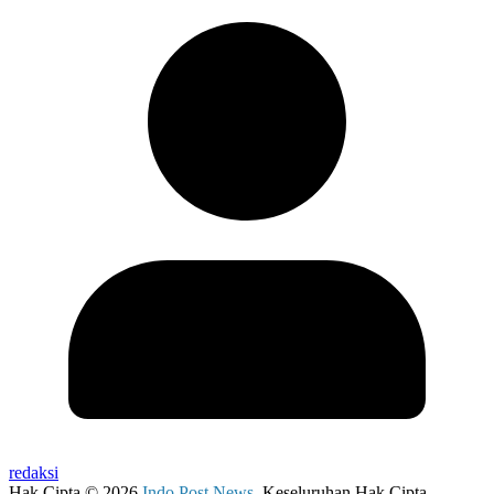
redaksi
Hak Cipta © 2026
Indo Post News
. Keseluruhan Hak Cipta.