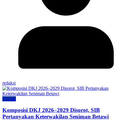
redaksi
Daerah
Komposisi DKJ 2026–2029 Disorot, SIB
Pertanyakan Keterwakilan Seniman Betawi