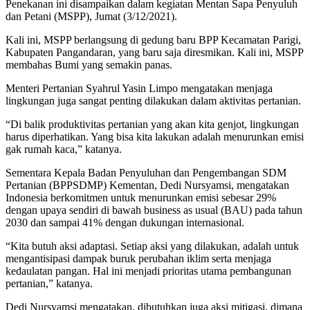
Penekanan ini disampaikan dalam kegiatan Mentan Sapa Penyuluh
dan Petani (MSPP), Jumat (3/12/2021).
Kali ini, MSPP berlangsung di gedung baru BPP Kecamatan Parigi,
Kabupaten Pangandaran, yang baru saja diresmikan. Kali ini, MSPP
membahas Bumi yang semakin panas.
Menteri Pertanian Syahrul Yasin Limpo mengatakan menjaga
lingkungan juga sangat penting dilakukan dalam aktivitas pertanian.
“Di balik produktivitas pertanian yang akan kita genjot, lingkungan
harus diperhatikan. Yang bisa kita lakukan adalah menurunkan emisi
gak rumah kaca,” katanya.
Sementara Kepala Badan Penyuluhan dan Pengembangan SDM
Pertanian (BPPSDMP) Kementan, Dedi Nursyamsi, mengatakan
Indonesia berkomitmen untuk menurunkan emisi sebesar 29%
dengan upaya sendiri di bawah business as usual (BAU) pada tahun
2030 dan sampai 41% dengan dukungan internasional.
“Kita butuh aksi adaptasi. Setiap aksi yang dilakukan, adalah untuk
mengantisipasi dampak buruk perubahan iklim serta menjaga
kedaulatan pangan. Hal ini menjadi prioritas utama pembangunan
pertanian,” katanya.
Dedi Nursyamsi mengatakan, dibutuhkan juga aksi mitigasi, dimana