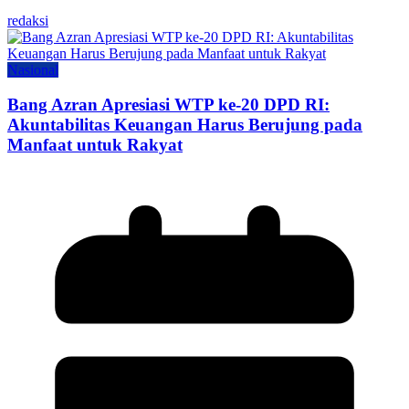
redaksi
Nasional
Bang Azran Apresiasi WTP ke-20 DPD RI:
Akuntabilitas Keuangan Harus Berujung pada
Manfaat untuk Rakyat