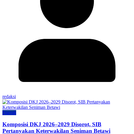
redaksi
Daerah
Komposisi DKJ 2026–2029 Disorot, SIB
Pertanyakan Keterwakilan Seniman Betawi