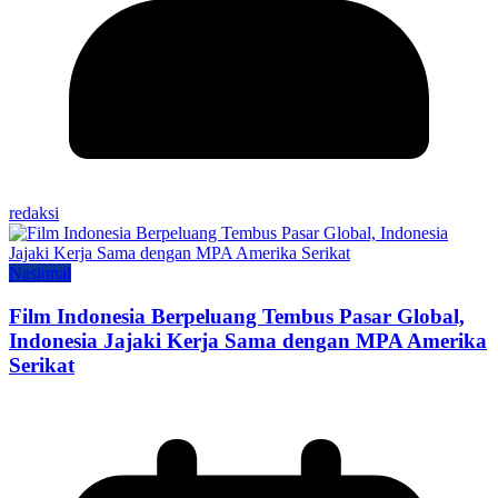
redaksi
Nasional
Film Indonesia Berpeluang Tembus Pasar Global,
Indonesia Jajaki Kerja Sama dengan MPA Amerika
Serikat