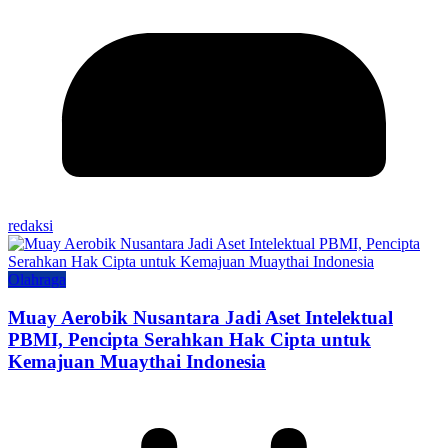
redaksi
Olahraga
Muay Aerobik Nusantara Jadi Aset Intelektual
PBMI, Pencipta Serahkan Hak Cipta untuk
Kemajuan Muaythai Indonesia