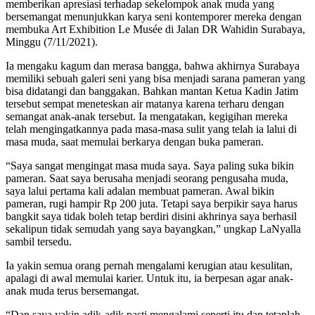
memberikan apresiasi terhadap sekelompok anak muda yang
bersemangat menunjukkan karya seni kontemporer mereka dengan
membuka Art Exhibition Le Musée di Jalan DR Wahidin Surabaya,
Minggu (7/11/2021).
Ia mengaku kagum dan merasa bangga, bahwa akhirnya Surabaya
memiliki sebuah galeri seni yang bisa menjadi sarana pameran yang
bisa didatangi dan banggakan. Bahkan mantan Ketua Kadin Jatim
tersebut sempat meneteskan air matanya karena terharu dengan
semangat anak-anak tersebut. Ia mengatakan, kegigihan mereka
telah mengingatkannya pada masa-masa sulit yang telah ia lalui di
masa muda, saat memulai berkarya dengan buka pameran.
“Saya sangat mengingat masa muda saya. Saya paling suka bikin
pameran. Saat saya berusaha menjadi seorang pengusaha muda,
saya lalui pertama kali adalan membuat pameran. Awal bikin
pameran, rugi hampir Rp 200 juta. Tetapi saya berpikir saya harus
bangkit saya tidak boleh tetap berdiri disini akhrinya saya berhasil
sekalipun tidak semudah yang saya bayangkan,” ungkap LaNyalla
sambil tersedu.
Ia yakin semua orang pernah mengalami kerugian atau kesulitan,
apalagi di awal memulai karier. Untuk itu, ia berpesan agar anak-
anak muda terus bersemangat.
“Dan saya yakin adik-adik pasti mengalami seperti itu dan tetaplah