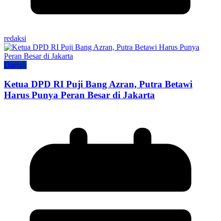
redaksi
Daerah
Ketua DPD RI Puji Bang Azran, Putra Betawi
Harus Punya Peran Besar di Jakarta