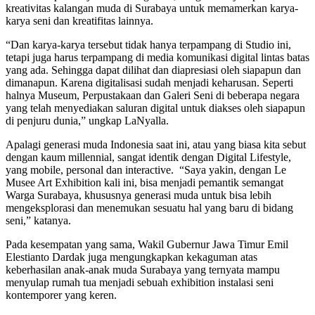
kreativitas kalangan muda di Surabaya untuk memamerkan karya-
karya seni dan kreatifitas lainnya.
“Dan karya-karya tersebut tidak hanya terpampang di Studio ini,
tetapi juga harus terpampang di media komunikasi digital lintas batas
yang ada. Sehingga dapat dilihat dan diapresiasi oleh siapapun dan
dimanapun. Karena digitalisasi sudah menjadi keharusan. Seperti
halnya Museum, Perpustakaan dan Galeri Seni di beberapa negara
yang telah menyediakan saluran digital untuk diakses oleh siapapun
di penjuru dunia,” ungkap LaNyalla.
Apalagi generasi muda Indonesia saat ini, atau yang biasa kita sebut
dengan kaum millennial, sangat identik dengan Digital Lifestyle,
yang mobile, personal dan interactive. “Saya yakin, dengan Le
Musee Art Exhibition kali ini, bisa menjadi pemantik semangat
Warga Surabaya, khususnya generasi muda untuk bisa lebih
mengeksplorasi dan menemukan sesuatu hal yang baru di bidang
seni,” katanya.
Pada kesempatan yang sama, Wakil Gubernur Jawa Timur Emil
Elestianto Dardak juga mengungkapkan kekaguman atas
keberhasilan anak-anak muda Surabaya yang ternyata mampu
menyulap rumah tua menjadi sebuah exhibition instalasi seni
kontemporer yang keren.