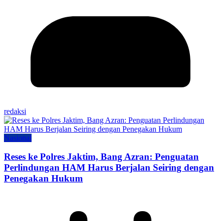
redaksi
Nasional
Reses ke Polres Jaktim, Bang Azran: Penguatan
Perlindungan HAM Harus Berjalan Seiring dengan
Penegakan Hukum