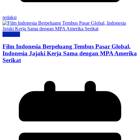
redaksi
Nasional
Film Indonesia Berpeluang Tembus Pasar Global,
Indonesia Jajaki Kerja Sama dengan MPA Amerika
Serikat