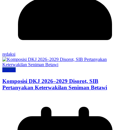
redaksi
Daerah
Komposisi DKJ 2026–2029 Disorot, SIB
Pertanyakan Keterwakilan Seniman Betawi