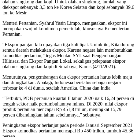
olahan singkong dan kopi. Untuk olahan singkong, jumlah yang
diekspor sebanyak 3,3 ton ke Korea Selatan dan kopi sebanyak 39,6
ton ke Mesir.
Menteri Pertanian, Syahrul Yasin Limpo, mengatakan, ekspor ini
merupakan wujud komitmen pemerintah, khususnya Kementerian
Pertanian.
“Ekspor pangan kita upayakan tiga kali lipat. Untuk itu, Kita dorong
semua daerah melakukan ekspor. Karena negara lain membutuhkan
komoditas pertanian,” tegas Mentan SYL saat Pengembangan
Hilirisasi dan Ekspor Pangan Lokal, sekaligus pelepasan ekspor
olahan singkong dan kopi di Surabaya, Kamis (4/11/2021).
Menurutnya, pengembangan dan ekspor pertanian harus lebih maju
dan ditingkatkan. Apalagi, Indonesia berstatus sebagai negara
terbesar ke 4 di dunia, setelah Amerika, China dan India.
“Terbukti, PDB pertanian kuartal II tahun 2020 naik 16,24 persen di
tengah sektor naik pertumbuhannya minus. Di 2020, nilai ekspor
produk pertanian mencapai Rp 451,8 triliun, meningkat 15,79
persen dibandingkan tahun sebelumnya,” sebutnya.
Peningkatan ekspor berlanjut pada periode Januari-September 2021.
Ekspor komoditas pertanian mencapai Rp 450 triliun, tumbuh 45,36
persen.