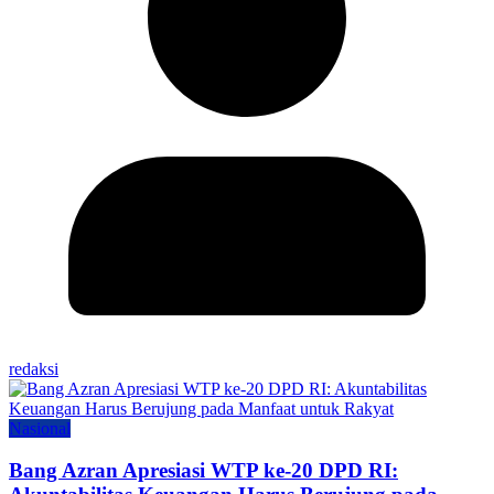
redaksi
Nasional
Bang Azran Apresiasi WTP ke-20 DPD RI: