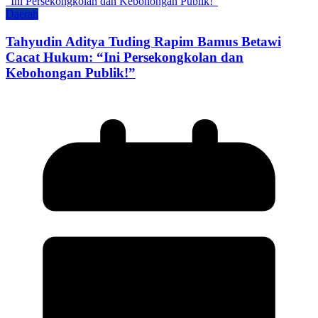
Daerah
Tahyudin Aditya Tuding Rapim Bamus Betawi
Cacat Hukum: “Ini Persekongkolan dan
Kebohongan Publik!”