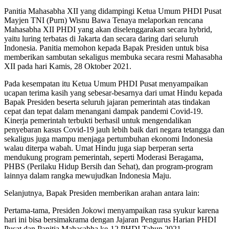
Panitia Mahasabha XII yang didampingi Ketua Umum PHDI Pusat
Mayjen TNI (Purn) Wisnu Bawa Tenaya melaporkan rencana
Mahasabha XII PHDI yang akan diselenggarakan secara hybrid,
yaitu luring terbatas di Jakarta dan secara daring dari seluruh
Indonesia. Panitia memohon kepada Bapak Presiden untuk bisa
memberikan sambutan sekaligus membuka secara resmi Mahasabha
XII pada hari Kamis, 28 Oktober 2021.
Pada kesempatan itu Ketua Umum PHDI Pusat menyampaikan
ucapan terima kasih yang sebesar-besarnya dari umat Hindu kepada
Bapak Presiden beserta seluruh jajaran pemerintah atas tindakan
cepat dan tepat dalam menangani dampak pandemi Covid-19.
Kinerja pemerintah terbukti berhasil untuk mengendalikan
penyebaran kasus Covid-19 jauh lebih baik dari negara tetangga dan
sekaligus juga mampu menjaga pertumbuhan ekonomi Indonesia
walau diterpa wabah. Umat Hindu juga siap berperan serta
mendukung program pemerintah, seperti Moderasi Beragama,
PHBS (Perilaku Hidup Bersih dan Sehat), dan program-program
lainnya dalam rangka mewujudkan Indonesia Maju.
Selanjutnya, Bapak Presiden memberikan arahan antara lain:
Pertama-tama, Presiden Jokowi menyampaikan rasa syukur karena
hari ini bisa bersimakrama dengan Jajaran Pengurus Harian PHDI
Pusat dan Panitia Mahasabha ke-12 PHDI Tahun 2021