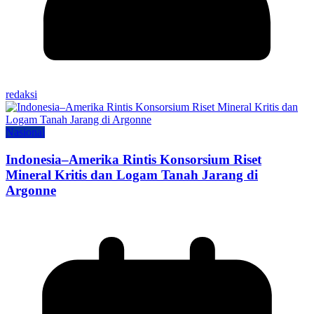
redaksi
Nasional
Indonesia–Amerika Rintis Konsorsium Riset
Mineral Kritis dan Logam Tanah Jarang di
Argonne