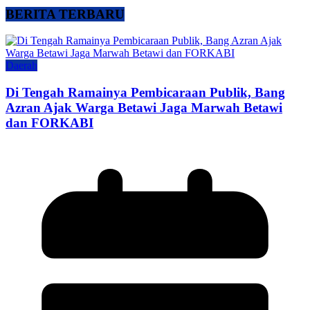
BERITA TERBARU
Daerah
Di Tengah Ramainya Pembicaraan Publik, Bang
Azran Ajak Warga Betawi Jaga Marwah Betawi
dan FORKABI