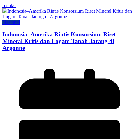
redaksi
Nasional
Indonesia–Amerika Rintis Konsorsium Riset
Mineral Kritis dan Logam Tanah Jarang di
Argonne